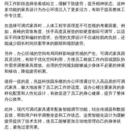
同工作阶段选择坐着或站立，缓解下肢疲劳，提升精神状态。这种
多功能的家具设计为办公环境注入了更多活力，有助于提高整体工
作专注度。
在选择可调式家具时，人体工程学原理是不可忽视的考量因素。例
如，座椅的背靠角度、扶手高度及座垫的软硬度都应可调节，以适
应不同体型和偏好的需求。合理的支撑设计不仅减轻肌肉负担，还
能减少因长时间伏案带来的眼睛和颈部疲劳。
另外，办公区域的空间布局同样影响疲劳感的产生。可调式家具因
其灵活性，有助于优化空间利用，方便员工根据工作内容或团队协
作需求调整家具摆放。合理的空间规划能够减少身体不必要的伸展
和移动，降低疲劳积累。
值得一提的是，兆益科技园东楼的办公环境通过引入高品质的可调
式家具，极大地改善了员工的工作舒适度。该办公楼注重家具的多
样化配置和人性化设计，有效促进了员工的身心健康，提升了整体
办公效率。
此外，现代可调式家具通常配备智能调节功能，结合传感器和数据
反馈，帮助用户科学调整坐姿和工作状态。这类智能化设计为缓解
疲劳提供了技术支持，使员工能够更加主动地管理自己的身体状
态，避免过度劳累。